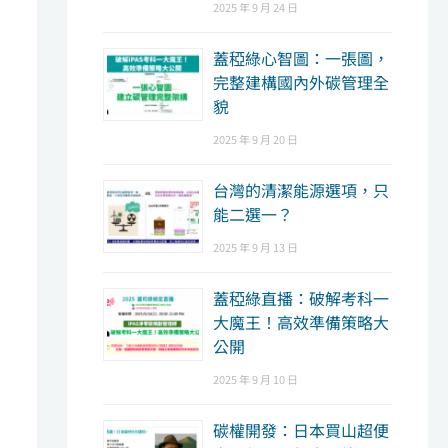
2025 年 9 月 24 日
蓋稏綠心智圖：一張圖，
完整建構國內外碳管理全
貌
2025 年 9 月 20 日
台灣的清潔能源選項，只
能二選一？
2025 年 9 月 13 日
蓋稏綠直播：破解考科一
大魔王！高效準備策略大
公開
2025 年 9 月 10 日
碳權開發：日本買山超便