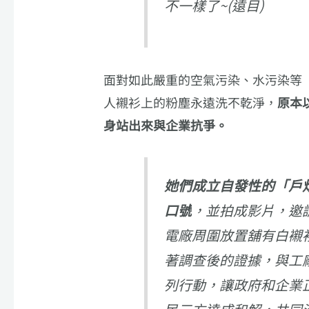
不一樣了~(遠目)
面對如此嚴重的空氣污染、水污染等
人襯衫上的粉塵永遠洗不乾淨，
原本
身站出來與企業抗爭。
她們成立自發性的「戶
口號
，並拍成影片，邀
電廠周圍放置舖有白襯
著調查後的證據，與工
列行動，讓政府和企業