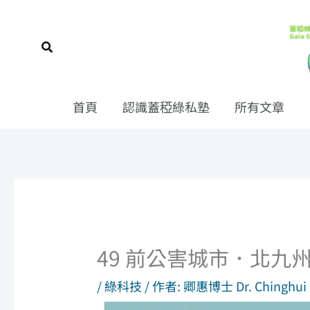
跳
至
搜
主
尋
要
內
首頁
認識蓋稏綠私塾
所有文章
容
49 前公害城市．北九
/
綠科技
/ 作者:
卿惠博士 Dr. Chinghui