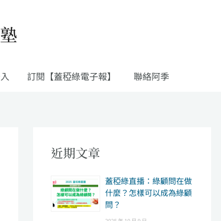
私塾
登入
訂閱【蓋稏綠電子報】
聯絡阿季
近期文章
​蓋稏綠直播：綠顧問在做
什麼？怎樣可以成為綠顧
問？
2025 年 10 月 9 日