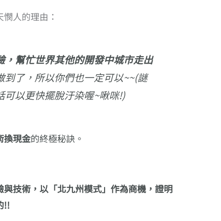
天憫人的理由：
驗，幫忙世界其他的開發中城市走出
做到了，所以你們也一定可以~~(謎
可以更快擺脫汙染喔~啾咪!)
術換現金
的終極秘訣。
驗與技術，以「北九州模式」作為商機，證明
!!