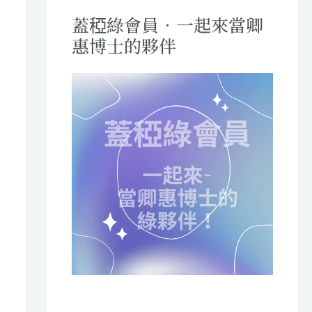
蓋稏綠會員．一起來當卿
惠博士的夥伴