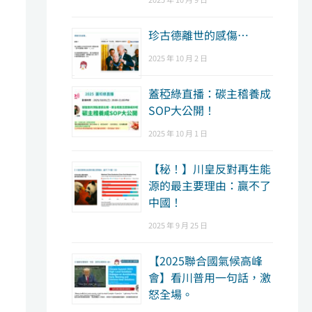
珍古德離世的感傷…
2025 年 10 月 2 日
蓋稏綠直播：碳主稽養成
SOP大公開！
2025 年 10 月 1 日
【秘！】川皇反對再生能
源的最主要理由：贏不了
中國！
2025 年 9 月 25 日
【2025聯合國氣候高峰
會】看川普用一句話，激
怒全場。