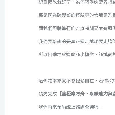
銀貨兩訖就好了，為何阿季妳要弄得這麼
那是因為碳製郎的經驗真的太彌足珍
而我們即將進行的方舟特訓又太有藍
我們要培訓的是真正堅定地想要走這
所以阿季才會這麼謹小慎微、謹慎面
這條路本來就不會輕鬆自在，若你/
請先完成
【蓋稏綠方舟．永續能力與
我們再來預約線上諮詢會議嘿！