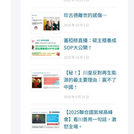
珍古德離世的感傷…
2025 年 10 月 2 日
蓋稏綠直播：碳主稽養成
SOP大公開！
2025 年 10 月 1 日
【秘！】川皇反對再生能
源的最主要理由：贏不了
中國！
2025 年 9 月 25 日
【2025聯合國氣候高峰
會】看川普用一句話，激
怒全場。