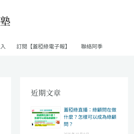
私塾
登入
訂閱【蓋稏綠電子報】
聯絡阿季
近期文章
​蓋稏綠直播：綠顧問在做
什麼？怎樣可以成為綠顧
問？
2025 年 10 月 9 日