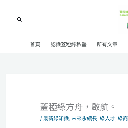
跳
至
搜
主
尋
要
內
首頁
認識蓋稏綠私塾
所有文章
容
蓋稏綠方舟，啟航。
/
最新綠知識
,
未來永續長
,
綠人才
,
綠