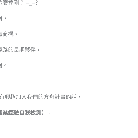
搞剛？ =_=?
貴，
海商機。
條路的長期夥伴，
對。
妳有興趣加入我們的方舟計畫的話，
產業經驗自我檢測】
，