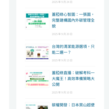
2025 年 9 月 24 日
蓋稏綠心智圖：一張圖，
完整建構國內外碳管理全
貌
2025 年 9 月 20 日
台灣的清潔能源選項，只
能二選一？
2025 年 9 月 13 日
蓋稏綠直播：破解考科一
大魔王！高效準備策略大
公開
2025 年 9 月 10 日
碳權開發：日本買山超便