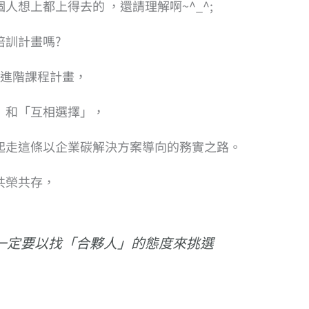
想上都上得去的 ，還請理解啊~^_^;
培訓計畫嗎?
級進階課程計畫，
」和「互相選擇」，
起走這條以企業碳解決方案導向的務實之路。
共榮共存，
一定要以找「合夥人」的態度來挑選