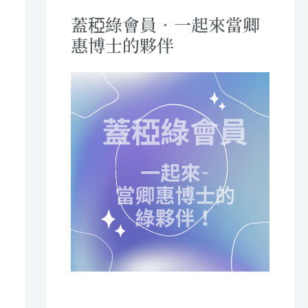
蓋稏綠會員．一起來當卿
惠博士的夥伴