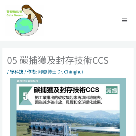
跳
至
主
要
內
容
05 碳捕獲及封存技術CCS
/
綠科技
/ 作者:
卿惠博士 Dr. Chinghui