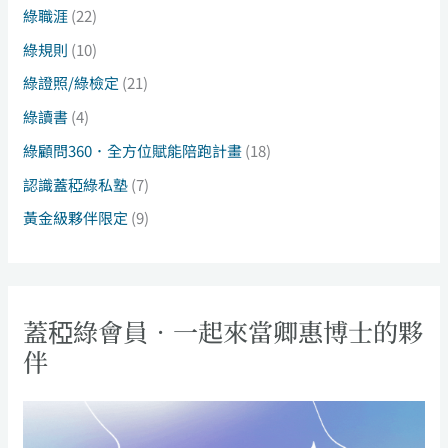
綠職涯
(22)
綠規則
(10)
綠證照/綠檢定
(21)
綠讀書
(4)
綠顧問360．全方位賦能陪跑計畫
(18)
認識蓋稏綠私塾
(7)
黃金級夥伴限定
(9)
蓋稏綠會員．一起來當卿惠博士的夥
伴