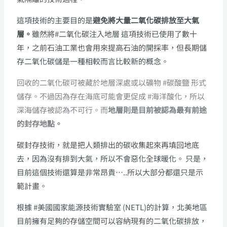
這項技術的主要目的是
避免將大量二氧化碳排放至大氣
層。
雖然將#二氧化碳注入地層 這項技術已使用了數十
年，之前石油工業也會用來提高石油的開採率，但長期儲
存二氧化碳儲是一種相較而言比較新的概念。
回收的二氧化碳可被藏於地層深處或以礦物 #碳酸鹽 形式
儲存。不過因為存在海底可能會更促成 #海洋酸化，所以
深海儲存被認為不可行。而
地層則是目前被認為最有前途
的封存地點。
碳封存技術，就是把人類排出的碳收集起來再填回地底
去，因為沒有排到大氣，所以不會惡化全球暖化。
只是，
目前這個技術還算是非常昂貴…..所以大部分都還只是示
範計畫。
根據 #美國國家能源技術實驗室 (NETL)的計算，北美地區
目前擁有足夠的存儲空間可以容納現有的二氧化碳排放，