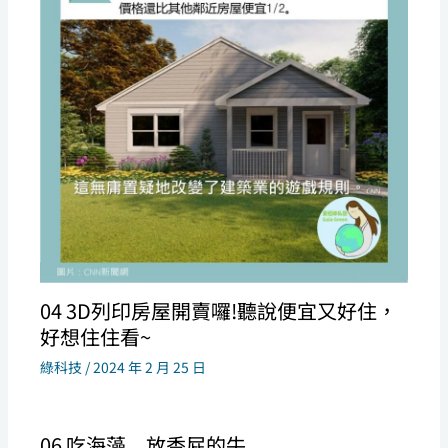
04 3D列印房屋開賣囉!聽說便宜又好住，
好想住住看~
綠科技
/
2024 年 2 月 25 日
06 吃海藻﹒放香屁的牛