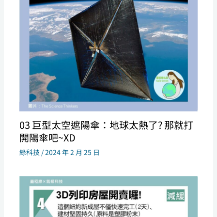
03 巨型太空遮陽傘：地球太熱了? 那就打
開陽傘吧~XD
綠科技
/
2024 年 2 月 25 日