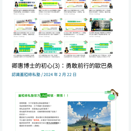
卿惠博士的初心(3)：勇敢前行的歐巴桑
認識蓋稏綠私塾
/
2024 年 2 月 22 日