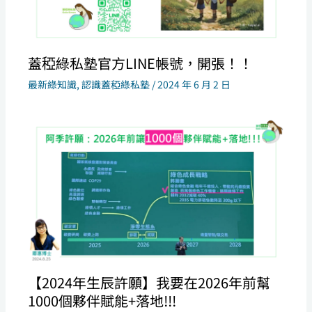
蓋稏綠私塾官方LINE帳號，開張！！
最新綠知識
,
認識蓋稏綠私塾
/
2024 年 6 月 2 日
【2024年生辰許願】我要在2026年前幫
1000個夥伴賦能+落地!!!