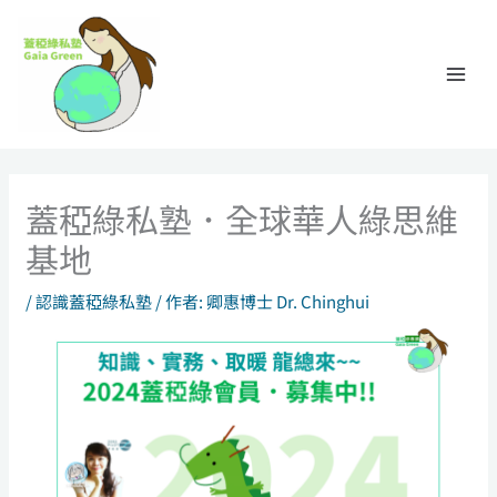
跳
至
主
要
內
容
蓋稏綠私塾．全球華人綠思維
基地
/
認識蓋稏綠私塾
/ 作者:
卿惠博士 Dr. Chinghui