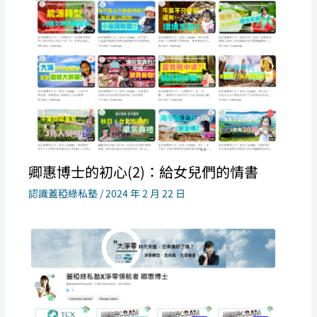
卿惠博士的初心(2)：給女兒們的情書
認識蓋稏綠私塾
/
2024 年 2 月 22 日