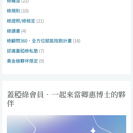
綠職涯
(22)
綠規則
(10)
綠證照/綠檢定
(21)
綠讀書
(4)
綠顧問360．全方位賦能陪跑計畫
(18)
認識蓋稏綠私塾
(7)
黃金級夥伴限定
(9)
蓋稏綠會員．一起來當卿惠博士的夥
伴