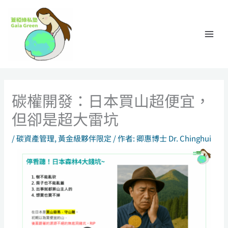
跳
至
主
要
內
容
碳權開發：日本買山超便宜，
但卻是超大雷坑
/
碳資產管理
,
黃金級夥伴限定
/ 作者:
卿惠博士 Dr. Chinghui