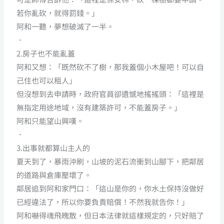
若你亂砍，就得罰錢。」
阿和一聽，夢想破滅了一半。
．
2.房子也不能亂蓋
阿和又想：「既然砍不了樹，那我蓋個小木屋吧！可以自
己住也可以租人」
但沒想到去申請時，政府官員卻遺憾地搖搖頭：「這裡是
無指定用途地域，沒有建築許可，不能蓋房子。」
阿和只能望山興嘆。
．
3.出事就都算山主人的
夏天到了，暴雨沖刷，山坡的泥石流衝到山腳下，把鄰居
的道路與倉庫壓壞了。
鄰居追到阿和家門口：「這山是你的，你水土保持沒做好
已經違法了，所以你要負責賠償！不然我就告你！」
阿和嚇得魂飛魄散，但日本法律就這樣規定的，只好賠了