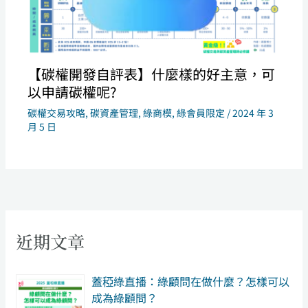
【碳權開發自評表】什麼樣的好主意，可
以申請碳權呢?
碳權交易攻略
,
碳資產管理
,
綠商模
,
綠會員限定
/
2024 年 3
月 5 日
近期文章
​蓋稏綠直播：綠顧問在做什麼？怎樣可以
成為綠顧問？