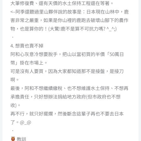
大筆修復費、還有天價的水土保持工程還在等著。
<–阿季還聽過里山夥伴說的故事是：日本現在山林中，鹿
害非常之嚴重，如果是你山裡的鹿跑去破壞山腳下的農作
物，也是算你的！(大驚!鹿不是算不可抗力嗎? ^_^;)
．
4. 想賣也賣不掉
阿和心灰意冷想要脫手，把山以當初買的半價「50萬日
幣」掛在市場上。
可是沒有人要買，因為大家都知道那不是接盤，是接刀
啊。
最後，阿和不想繼續繳稅、也不想維護水土保持、不想再
承擔責任，只好想辦法捐給地方政府(但市政府也不想
收)。
再不行，就只好擺爛，然後斷念這輩子再也不要去日本
了。@_@
．
教訓