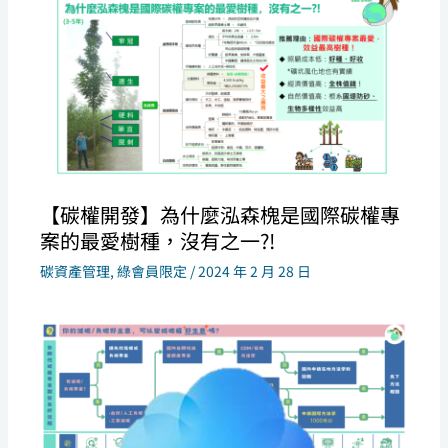
【碳權開發】為什麼泓森槐是國際碳權專
案的最愛樹種，沒有之一?!
碳資產管理
,
綠會員限定
/
2024 年 2 月 28 日