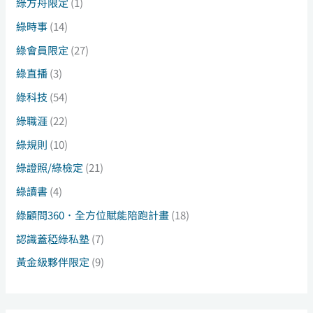
綠方舟限定
(1)
綠時事
(14)
綠會員限定
(27)
綠直播
(3)
綠科技
(54)
綠職涯
(22)
綠規則
(10)
綠證照/綠檢定
(21)
綠讀書
(4)
綠顧問360．全方位賦能陪跑計畫
(18)
認識蓋稏綠私塾
(7)
黃金級夥伴限定
(9)