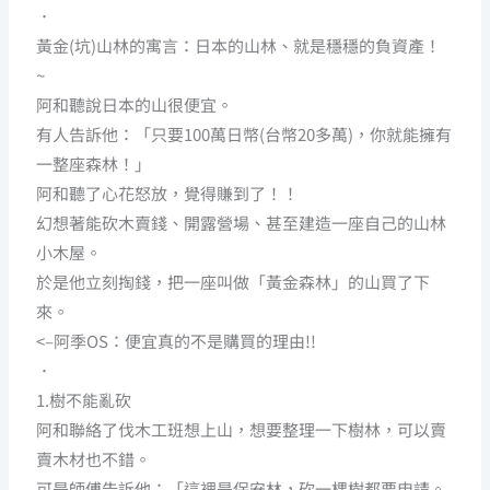
．
黃金(坑)山林的寓言：日本的山林、就是穩穩的負資產！
~
阿和聽說日本的山很便宜。
有人告訴他：「只要100萬日幣(台幣20多萬)，你就能擁有
一整座森林！」
阿和聽了心花怒放，覺得賺到了！！
幻想著能砍木賣錢、開露營場、甚至建造一座自己的山林
小木屋。
於是他立刻掏錢，把一座叫做「黃金森林」的山買了下
來。
<–阿季OS：便宜真的不是購買的理由!!
．
1.樹不能亂砍
阿和聯絡了伐木工班想上山，想要整理一下樹林，可以賣
賣木材也不錯。
可是師傅告訴他：「這裡是保安林，砍一棵樹都要申請。