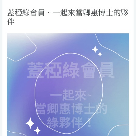
蓋稏綠會員．一起來當卿惠博士的夥
伴