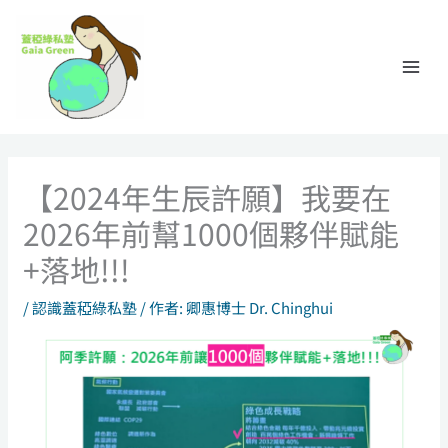
跳
至
主
要
內
容
【2024年生辰許願】我要在
2026年前幫1000個夥伴賦能
+落地!!!
/
認識蓋稏綠私塾
/ 作者:
卿惠博士 Dr. Chinghui