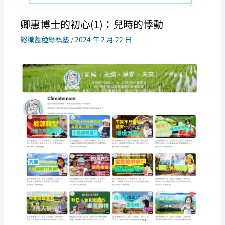
卿惠博士的初心(1)：兒時的悸動
認識蓋稏綠私塾
/
2024 年 2 月 22 日