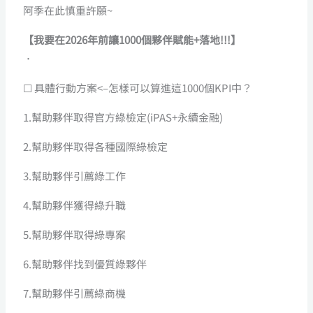
阿季在此慎重許願~
【我要在2026年前讓1000個夥伴賦能+落地!!!】
．
☐ 具體行動方案<–怎樣可以算進這1000個KPI中？
1.幫助夥伴取得官方綠檢定(iPAS+永續金融)
2.幫助夥伴取得各種國際綠檢定
3.幫助夥伴引薦綠工作
4.幫助夥伴獲得綠升職
5.幫助夥伴取得綠專案
6.幫助夥伴找到優質綠夥伴
7.幫助夥伴引薦綠商機