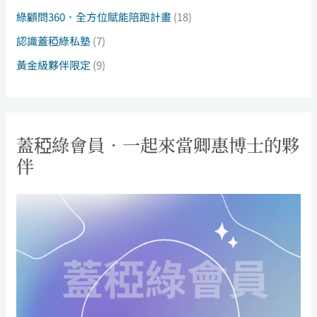
綠顧問360．全方位賦能陪跑計畫
(18)
認識蓋稏綠私塾
(7)
黃金級夥伴限定
(9)
蓋稏綠會員．一起來當卿惠博士的夥
伴