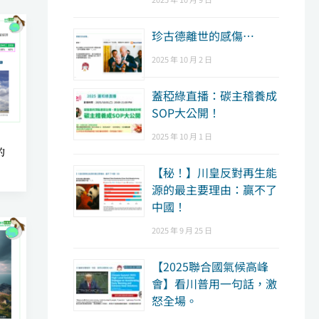
珍古德離世的感傷…
2025 年 10 月 2 日
蓋稏綠直播：碳主稽養成
SOP大公開！
2025 年 10 月 1 日
的
【秘！】川皇反對再生能
源的最主要理由：贏不了
中國！
2025 年 9 月 25 日
【2025聯合國氣候高峰
會】看川普用一句話，激
怒全場。