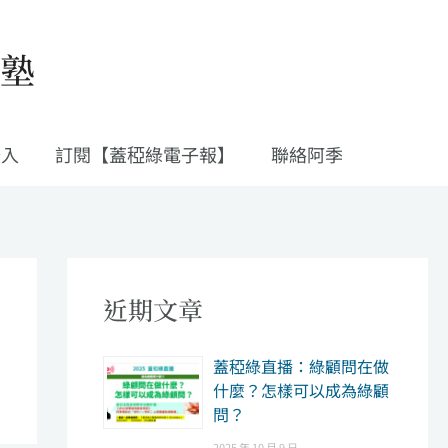
私塾
登入
訂閱【蓋稏綠電子報】
聯絡阿季
近期文章
​蓋稏綠直播：綠顧問在做
什麼？怎樣可以成為綠顧
問？
2025 年 10 月 9 日