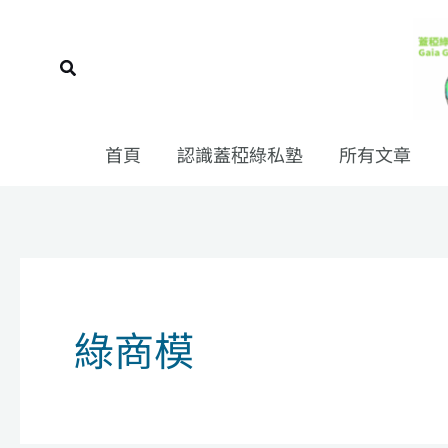
跳
至
搜
主
尋
要
內
首頁
認識蓋稏綠私塾
所有文章
容
綠商模