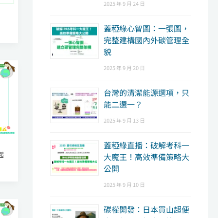
2025 年 9 月 24 日
蓋稏綠心智圖：一張圖，
完整建構國內外碳管理全
貌
2025 年 9 月 20 日
台灣的清潔能源選項，只
能二選一？
2025 年 9 月 13 日
蓋稏綠直播：破解考科一
起
大魔王！高效準備策略大
公開
2025 年 9 月 10 日
碳權開發：日本買山超便