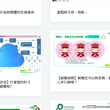
在氣候變遷的狂風暴雨
蓋稏綠方舟，啟航。
【碳權商模】碳權也可以和宗教一
評表】什麼樣的好主
入世行銷嗎？
碳權呢?