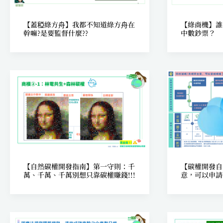
【蓋稏綠方舟】我都不知道綠方舟在
【綠商機】誰
幹嘛?是要監督什麼??
中數鈔票？
【自然碳權開發指南】第一守則：千
【碳權開發自
萬、千萬、千萬別想只靠碳權賺錢!!!
意，可以申請