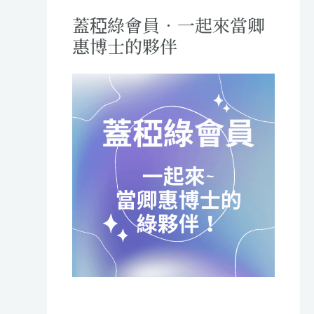
蓋稏綠會員．一起來當卿
惠博士的夥伴