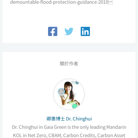
demountable-flood-protection-guidance-2010
關於作者
卿惠博士 Dr. Chinghui
Dr. Chinghui in Gaia Green is the only leading Mandarin
KOL in Net Zero, CBAM, Carbon Credits, Carbon Asset