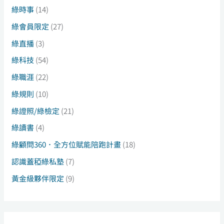
綠時事
(14)
綠會員限定
(27)
綠直播
(3)
綠科技
(54)
綠職涯
(22)
綠規則
(10)
綠證照/綠檢定
(21)
綠讀書
(4)
綠顧問360．全方位賦能陪跑計畫
(18)
認識蓋稏綠私塾
(7)
黃金級夥伴限定
(9)