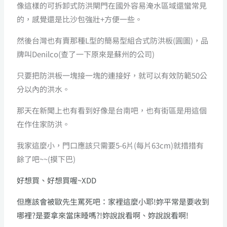
像這樣的可拆卸式防洪閘門在國外容易淹水區域還蠻常見
的，感覺還是比沙包強壯+方便一些。
然後台灣也有賣那種L型的簡易型組合式防洪板(圓圖)，品
牌叫Denilco(查了一下原來是蘇州的公司)
只要把防洪板一塊接一塊的連接好，就可以有效防範50公
分以內的洪水。
那天在新聞上也有看到好像是台南吧，也有街區是用這個
在作住家防洪。
我家這麼小，門口應該只需要5-6片(每片63cm)就措措有
餘了吧~~(摸下巴)
好想買、好想買喔~XDD
但應該會被歐先生罵死吧：
家裡這麼小耶!妳平常是要收到
哪裡?是要拿來當床睡嗎?!妳說說看啊、妳說說看啊!