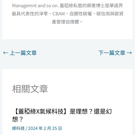
Managemnt and so on. 蓋稏綠私塾的卿惠博士是華語界
最具代表性的淨零、CBAM、自願性碳權、碳信用與碳資
產管理自媒體。
←
上一篇文章
下一篇文章
→
相關文章
【蓋稏綠X氣候科技】是理想？還是幻
想？
綠科技
/
2024 年 2 月 25 日