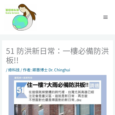
跳
至
主
要
內
容
51 防洪新日常：一樓必備防洪
板!!
/
綠科技
/ 作者:
卿惠博士 Dr. Chinghui