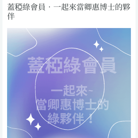
蓋稏綠會員．一起來當卿惠博士的夥
伴