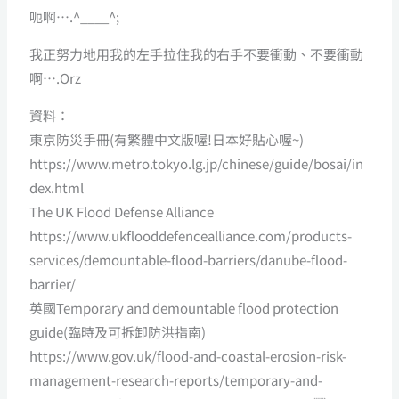
呃啊….^____^;
我正努力地用我的左手拉住我的右手不要衝動、不要衝動
啊….Orz
資料：
東京防災手冊(有繁體中文版喔!日本好貼心喔~)
https://www.metro.tokyo.lg.jp/chinese/guide/bosai/in
dex.html
The UK Flood Defense Alliance
https://www.ukflooddefencealliance.com/products-
services/demountable-flood-barriers/danube-flood-
barrier/
英國Temporary and demountable flood protection
guide(臨時及可拆卸防洪指南)
https://www.gov.uk/flood-and-coastal-erosion-risk-
management-research-reports/temporary-and-