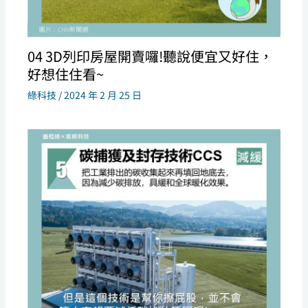
04 3D列印房屋開賣囉!聽說便宜又好住，
好想住住看~
綠科技
/
2024 年 2 月 25 日