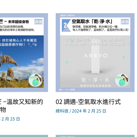
芒 −溫故又知新的
02 調適-空氣取水進行式
物
綠科技
/
2024 年 2 月 25 日
 2 月 25 日