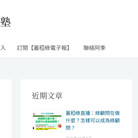
私塾
登入
訂閱【蓋稏綠電子報】
聯絡阿季
近期文章
​蓋稏綠直播：綠顧問在做
什麼？怎樣可以成為綠顧
問？
2025 年 10 月 9 日