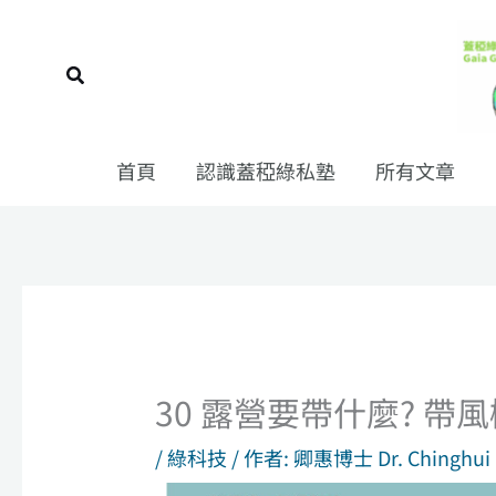
跳
至
搜
主
尋
要
內
首頁
認識蓋稏綠私塾
所有文章
容
30 露營要帶什麼? 帶風
/
綠科技
/ 作者:
卿惠博士 Dr. Chinghui