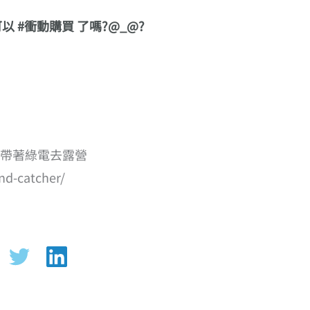
 #衝動購買 了嗎?@_@?
盼帶著綠電去露營
nd-catcher/