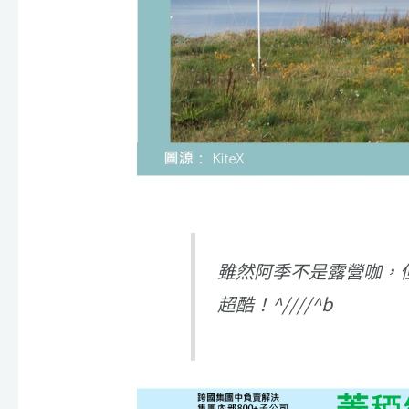
雖然阿季不是露營咖，
超酷！^////^b