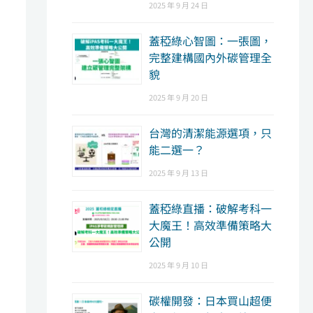
2025 年 9 月 24 日
蓋稏綠心智圖：一張圖，
完整建構國內外碳管理全
貌
2025 年 9 月 20 日
台灣的清潔能源選項，只
能二選一？
2025 年 9 月 13 日
蓋稏綠直播：破解考科一
大魔王！高效準備策略大
公開
2025 年 9 月 10 日
碳權開發：日本買山超便