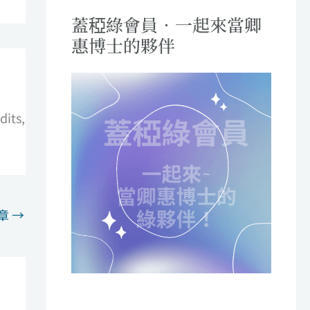
蓋稏綠會員．一起來當卿
惠博士的夥伴
dits,
章
→