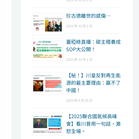
珍古德離世的感傷…
2025 年 10 月 2 日
蓋稏綠直播：碳主稽養成
SOP大公開！
2025 年 10 月 1 日
【秘！】川皇反對再生能
源的最主要理由：贏不了
中國！
2025 年 9 月 25 日
【2025聯合國氣候高峰
會】看川普用一句話，激
怒全場。