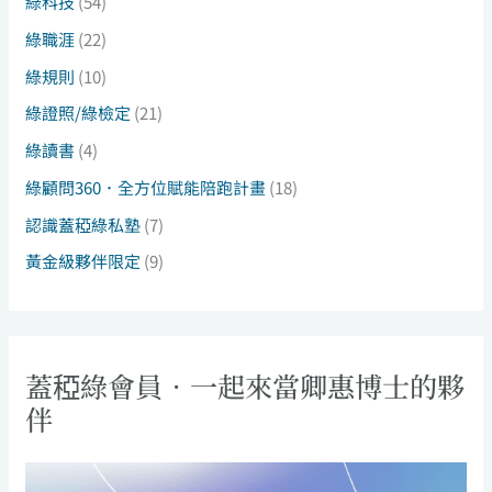
綠科技
(54)
綠職涯
(22)
綠規則
(10)
綠證照/綠檢定
(21)
綠讀書
(4)
綠顧問360．全方位賦能陪跑計畫
(18)
認識蓋稏綠私塾
(7)
黃金級夥伴限定
(9)
蓋稏綠會員．一起來當卿惠博士的夥
伴