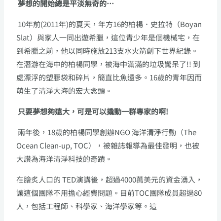
夢想的開始總是平淡無奇的…
10年前(2011年)的夏天，年方16的柏楊．史拉特（Boyan
Slat）與家人一同出遊希臘，這位青少年是個機械宅，在
到希臘之前，他以同時施放213支水火箭創下世界紀錄。
在潛游在海中的柏楊同學，被海中滿滿的垃圾驚呆了!! 到
處漂浮的塑膠袋和碎片，簡直比魚還多。16歲的青年因而
萌生了清淨大海的宏大念頭。
只要夢想夠遠大，可是可以撬動一群專家的啊!
兩年後，18歲的柏楊同學創辦NGO 海洋清淨行動（The
Ocean Clean-up, TOC），被雜誌報導為最佳發明，也被
大讚為海洋清淨科技的奇蹟。
在膾炙人口的 TED演講後，超過4000萬美元的資金湧入，
讓這個團隊不用擔心經費問題。目前TOC團隊成員超過80
人，包括工程師、科學家、海洋學家等。這