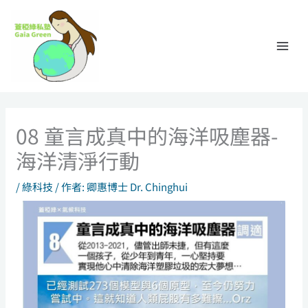
跳
至
主
要
內
容
08 童言成真中的海洋吸塵器-
海洋清淨行動
/
綠科技
/ 作者:
卿惠博士 Dr. Chinghui