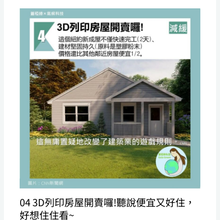
04 3D列印房屋開賣囉!聽說便宜又好住，
好想住住看~