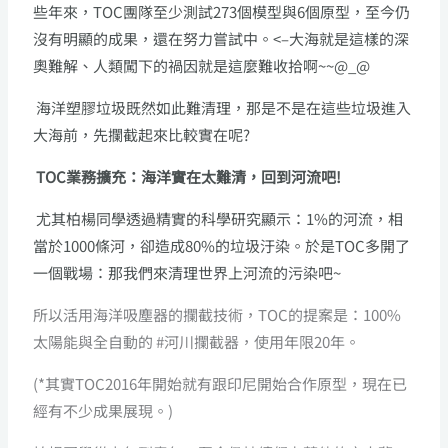
些年來，TOC團隊至少測試273個模型與6個原型，至今仍
沒有明顯的成果，還在努力嘗試中。<–大海就是這樣的深
奧難解、人類闖下的禍因就是這麼難收拾啊~~@_@
海洋塑膠垃圾既然如此難清理，那是不是在這些垃圾進入
大海前，先攔截起來比較實在呢?
TOC業務擴充：海洋實在太難清，回到河流吧!
尤其柏楊同學透過精實的科學研究顯示：1%的河流，相
當於1000條河，卻造成80%的垃圾汙染。於是TOC多開了
一個戰場：那我們來清理世界上河流的污染吧~
所以活用海洋吸塵器的攔截技術，TOC的提案是：100%
太陽能與全自動的 #河川攔截器，使用年限20年。
(*其實TOC2016年開始就有跟印尼開始合作原型，現在已
經有不少成果展現。)