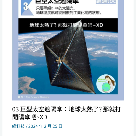
03 巨型太空遮陽傘：地球太熱了? 那就打
開陽傘吧~XD
綠科技
/
2024 年 2 月 25 日