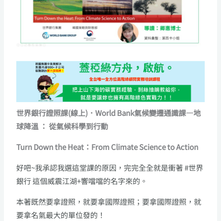
世界銀行證照課(線上)．World Bank氣候變遷通識課—地
球降溫 ： 從氣候科學到行動
Turn Down the Heat：From Climate Science to Action
好吧~我承認我選這堂課的原因，完完全全就是衝著 #世界
銀行 這個威震江湖+響噹噹的名字來的。
本著既然要拿證照，就要拿國際證照；要拿國際證照，就
要拿名氣最大的單位發的！