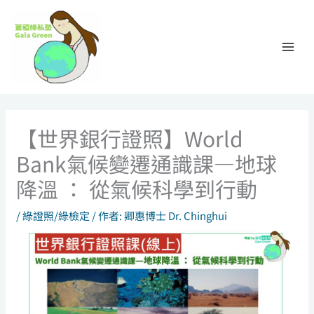
跳
至
主
要
內
容
【世界銀行證照】World
Bank氣候變遷通識課—地球
降溫 ： 從氣候科學到行動
/
綠證照/綠檢定
/ 作者:
卿惠博士 Dr. Chinghui