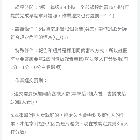
。課程時間：4週，每週3-4小時，全部課程約需15小時(可
提前完成早點拿到證照，作業遲交也有處罰…^_^;)
。證照條件：5個隨堂測驗+2個報告(英文)+製作1個3分鐘
符合規定內容的短片(Q_Q!!)
。特殊條件：報告和短片是採用同儕審核方式，所以註冊
時需要答應要幫2個同儕做報告審核(就是幫人打分數啦!有
2分、1分、0分三個選項)
。作業遲交罰則：
a.遲交需要多加同儕審核人數(本來給1個人看，會變成給
2-3個人看!)，
b.本來幫2個人看就好的，拖太久也會需要多審別人的作
業，才能拿到證照!(因為短片遲交，現在被規定要幫3個人
打分數)