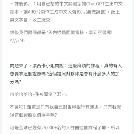
。課後影片：用自己想的中文關鍵字讓ChatGPT生出中文
腳本，讓AI影片製作生成中文人聲影片(要做調整)，配上
英文字幕，收工繳交!
然後我們兩個都是7天內通過同儕審核，拿到證書囉!!
^////^b
．
問題來了，潔西卡小姐問說：這麼麻煩的課程，真的有人
想要拿這個證照嗎?這個證照對夥伴是會有什麼多大的加
分嗎?
哈哈哈哈哈~我被問倒了耶…..
不會吧?!難道是只有我自己對世界銀行有迷思，只有我覺
得這個證照很值得拿嗎?
可是全球已經有25,000+名的人註冊這個課程了耶，所以