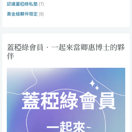
認識蓋稏綠私塾
(7)
黃金級夥伴限定
(9)
蓋稏綠會員．一起來當卿惠博士的夥
伴