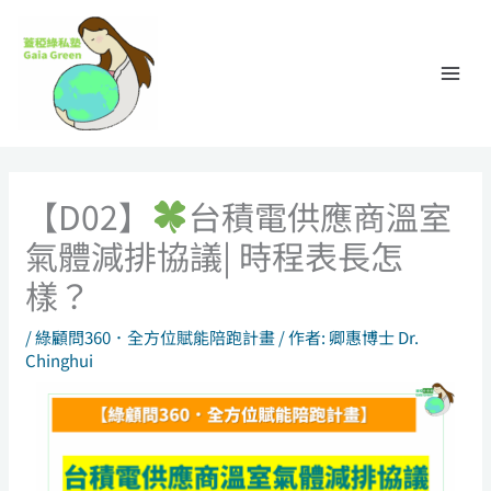
跳
至
主
要
內
容
【D02】
台積電供應商溫室
氣體減排協議| 時程表長怎
樣？
/
綠顧問360．全方位賦能陪跑計畫
/ 作者:
卿惠博士 Dr.
Chinghui