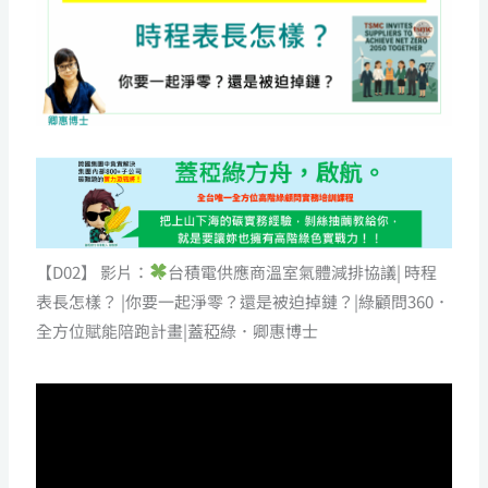
【D02】 影片：
台積電供應商溫室氣體減排協議| 時程
表長怎樣？ |你要一起淨零？還是被迫掉鏈？|綠顧問360．
全方位賦能陪跑計畫|蓋稏綠．卿惠博士