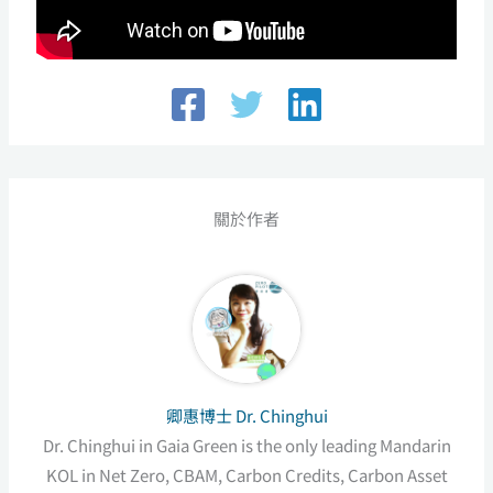
關於作者
卿惠博士 Dr. Chinghui
Dr. Chinghui in Gaia Green is the only leading Mandarin
KOL in Net Zero, CBAM, Carbon Credits, Carbon Asset