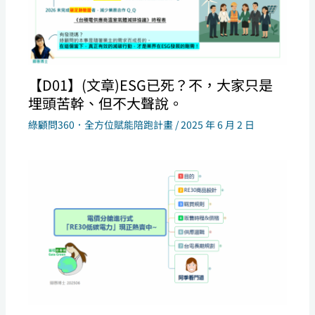
【D01】(文章)ESG已死？不，大家只是
埋頭苦幹、但不大聲說。
綠顧問360．全方位賦能陪跑計畫
/
2025 年 6 月 2 日