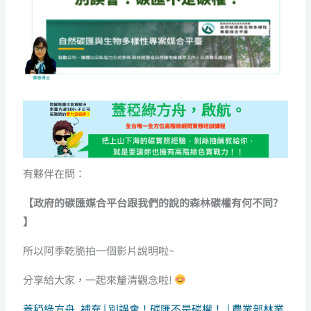
有夥伴在問：
【政府的碳匯媒合平台跟我們的說的森林碳權有何不同?
】
所以阿季乾脆拍一個影片說明啦~
分享給大家，一起來釐清觀念啦!
蓋稏綠方舟_補充 | 別誤會！碳匯不是碳權！ | 農業部林業