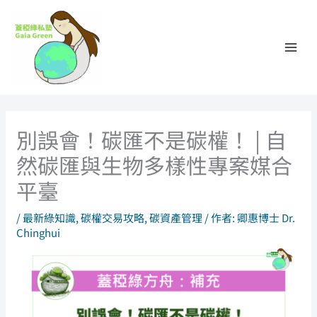
跳
至
主
要
內
容
別誤會！碳匯不是碳權！ | 自
然碳匯與生物多樣性專案媒合
平臺
/
最新綠知識
,
碳權交易攻略
,
碳資產管理
/ 作者:
卿惠博士 Dr.
Chinghui