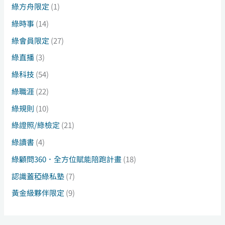
綠方舟限定
(1)
綠時事
(14)
綠會員限定
(27)
綠直播
(3)
綠科技
(54)
綠職涯
(22)
綠規則
(10)
綠證照/綠檢定
(21)
綠讀書
(4)
綠顧問360．全方位賦能陪跑計畫
(18)
認識蓋稏綠私塾
(7)
黃金級夥伴限定
(9)