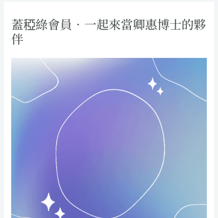
蓋稏綠會員．一起來當卿惠博士的夥
伴