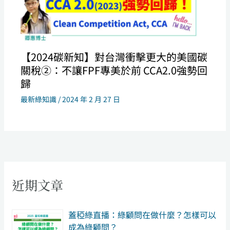
【2024碳新知】對台灣衝擊更大的美國碳
關稅②：不讓FPF專美於前 CCA2.0強勢回
歸
最新綠知識
/
2024 年 2 月 27 日
近期文章
​蓋稏綠直播：綠顧問在做什麼？怎樣可以
成為綠顧問？