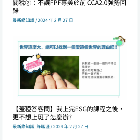
關稅②：不讓FPF專美於前 CCA2.0強勢回
歸
最新綠知識
/
2024 年 2 月 27 日
【蓋稏答客問】我上完ESG的課程之後，
更不想上班了怎麼辦?
最新綠知識
,
綠職涯
/
2024 年 2 月 27 日