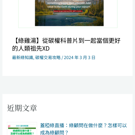
【綠雞湯】從碳權科普片到一起當個更好
的人類祖先XD
最新綠知識
,
碳權交易攻略
/
2024 年 3 月 3 日
近期文章
​蓋稏綠直播：綠顧問在做什麼？怎樣可以
成為綠顧問？