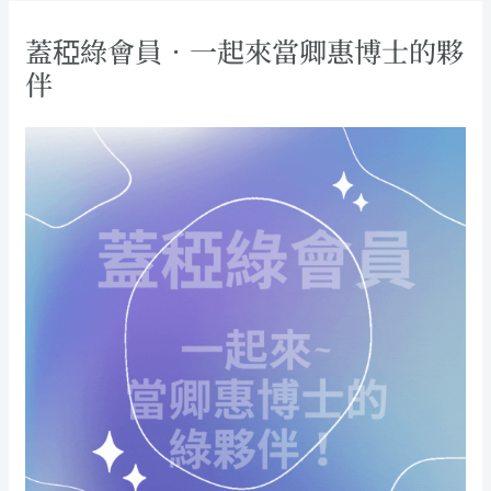
蓋稏綠會員．一起來當卿惠博士的夥
伴