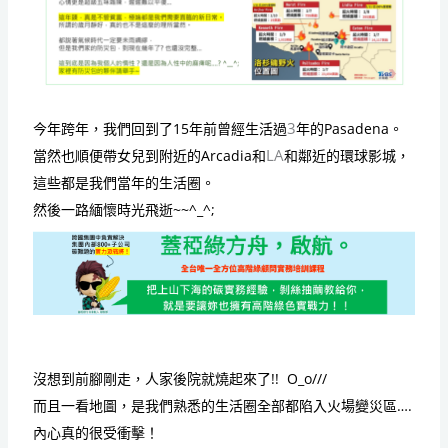
3
今年跨年，我們回到了
15
年前曾經生活過
年的
Pasadena
。
LA
當然也順便帶女兒到附近的
Arcadia
和
和鄰近的環球影城
，
這些都是我們當年的生活圈。
然後一路緬懷時光飛逝
~~^_^;
沒想到前腳剛走，人家後院就燒起來了
!!
O_o
///
而且一看地圖，是我們熟悉的生活圈全部都陷入火場變災區
….
內心真的很受衝擊！