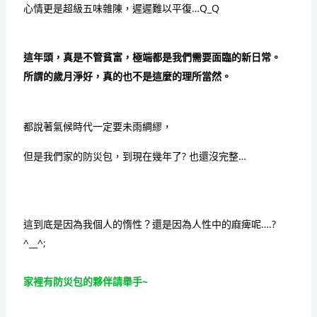
心情更是超級五味雜陳，遲遲難以平復
…Q_Q
這年頭，真是不管貧富，極端都是我們需要面臨的新日常。
所謂的歲月淨好，真的也不是這麼的理所當然。
都說著氣候時代一定要未雨綢繆，
但是我們家的防災包，到現在幾年了
?
也還沒完整
…
這到底是因為我個人的惰性？還是因為人性中的麻痺呢
….?
^__^;
家裡有防災包的夥伴請舉手
~