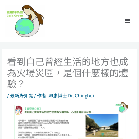
跳
至
主
要
內
容
看到自己曾經生活的地方也成
為火場災區，是個什麼樣的體
驗？
/
最新綠知識
/ 作者:
卿惠博士 Dr. Chinghui