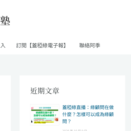
私塾
登入
訂閱【蓋稏綠電子報】
聯絡阿季
近期文章
​蓋稏綠直播：綠顧問在做
什麼？怎樣可以成為綠顧
問？
2025 年 10 月 9 日