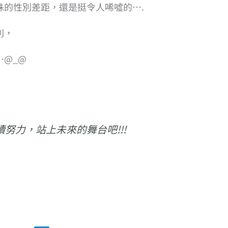
殊的性別差距，還是挺令人唏噓的….
別，
@_@
努力，站上未來的舞台吧!!!