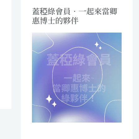
蓋稏綠會員．一起來當卿
惠博士的夥伴