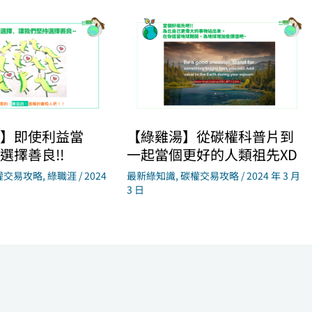
】即使利益當
【綠雞湯】從碳權科普片到
選擇善良!!
一起當個更好的人類祖先XD
權交易攻略
,
綠職涯
/
2024
最新綠知識
,
碳權交易攻略
/
2024 年 3 月
3 日