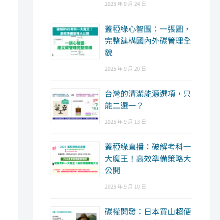
2025 年 9 月 24 日
蓋稏綠心智圖：一張圖，
完整建構國內外碳管理全
貌
2025 年 9 月 20 日
台灣的清潔能源選項，只
能二選一？
2025 年 9 月 13 日
蓋稏綠直播：破解考科一
大魔王！高效準備策略大
公開
2025 年 9 月 10 日
碳權開發：日本買山超便