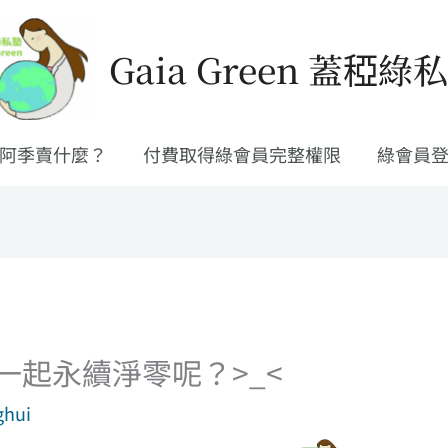
Gaia Green 蓋稏綠
阿季賣什麼？
付費取得綠會員完整權限
綠會員
一起永續淨零呢？>_<
hui