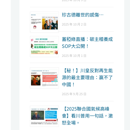
珍古德離世的感傷…
2025 年 10 月 2 日
蓋稏綠直播：碳主稽養成
SOP大公開！
2025 年 10 月 1 日
【秘！】川皇反對再生能
源的最主要理由：贏不了
中國！
2025 年 9 月 25 日
【2025聯合國氣候高峰
會】看川普用一句話，激
怒全場。