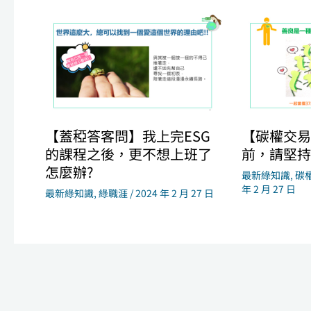
【蓋稏答客問】我上完ESG
【碳權交易
的課程之後，更不想上班了
前，請堅持
怎麼辦?
最新綠知識
,
碳
年 2 月 27 日
最新綠知識
,
綠職涯
/
2024 年 2 月 27 日