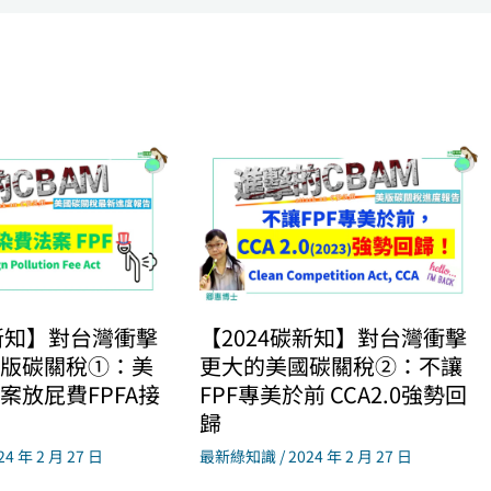
碳新知】對台灣衝擊
【2024碳新知】對台灣衝擊
版碳關稅①：美
更大的美國碳關稅②：不讓
案放屁費FPFA接
FPF專美於前 CCA2.0強勢回
歸
24 年 2 月 27 日
最新綠知識
/
2024 年 2 月 27 日