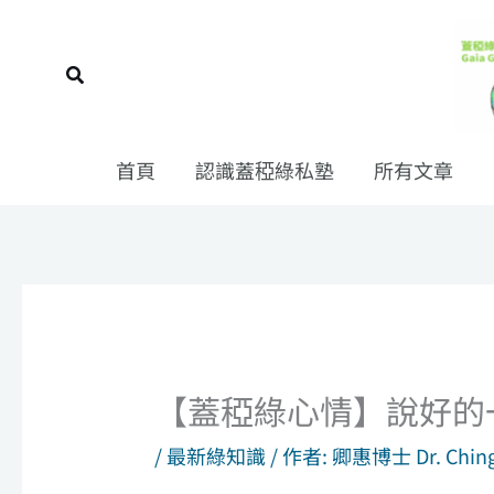
跳
至
搜
主
尋
要
內
首頁
認識蓋稏綠私塾
所有文章
容
【蓋稏綠心情】說好的
/
最新綠知識
/ 作者:
卿惠博士 Dr. Ching