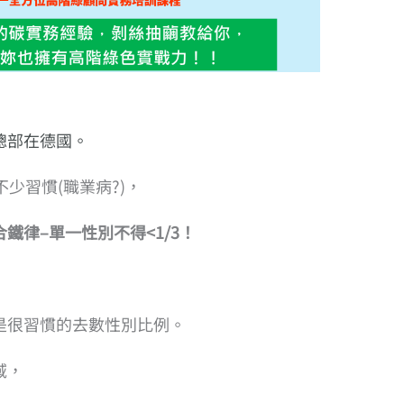
總部在德國。
少習慣(職業病?)，
鐵律–單一性別不得<1/3！
是很習慣的去數性別比例。
域，