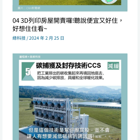
04 3D列印房屋開賣囉!聽說便宜又好住，
好想住住看~
綠科技
/
2024 年 2 月 25 日