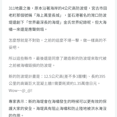
311地震之後，原本沿著海岸的4公尺高防波堤，宮古市田
老町那個號稱「海上萬里長城」，釜石港著名的灣口防波
堤還創下「世界最深長的海堤」金氏世界紀錄呢，但大海
嘯一來還是應聲倒塌。
怎麼想就是不對勁，之前的這麼不堪一擊，做一樣高的不
妥吧。
所以這些縣市，最後還是同意了建造新的防波堤來取代被
之前被海嘯毀損的防波堤。
新的防波堤計畫是：12.5公尺高(差不多3層樓)、長約395
公里的高聳巨大混凝土牆!!需要耗資約1.35萬億日元。
Wow~~@_@!
專家表示：新的海堤會在海嘯發生的時候可以更有效的保
護大家的安全。海堤具有阻止海嘯和防止陸地被洪水淹沒
的作用。