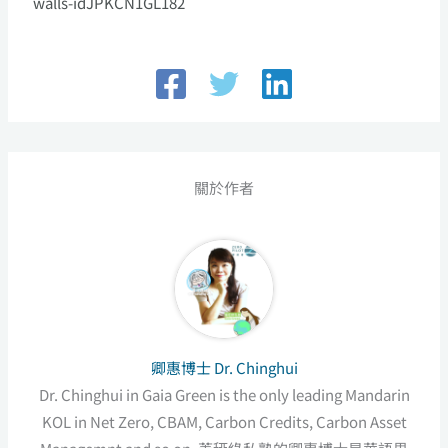
walls-idJPKCN1GL182
關於作者
卿惠博士 Dr. Chinghui
Dr. Chinghui in Gaia Green is the only leading Mandarin
KOL in Net Zero, CBAM, Carbon Credits, Carbon Asset