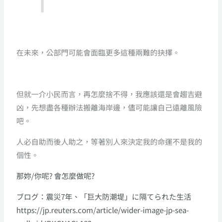
在未來，公部門可能會面臨更多這種兩難的抉擇。
但就一介小民而言，再怎麼捨不得，我應該還是會趨吉避
凶，先想盡各種辦法搬離海岸邊，儘可能讓自己遠離風險
吧。
人必自助而後人助之，等著別人來決定我的命運不是我的
個性。
那妳/你呢? 會怎麼做呢?
ブログ：震災7年、「巨大防潮堤」に隔てられた生活
https://jp.reuters.com/article/wider-image-jp-sea-