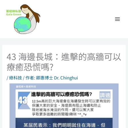
跳
至
主
要
內
容
43 海邊長城：進擊的高牆可以
療癒恐慌嗎?
/
綠科技
/ 作者:
卿惠博士 Dr. Chinghui