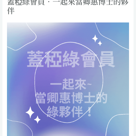
蓋稏綠會員．一起來當卿惠博士的夥
伴