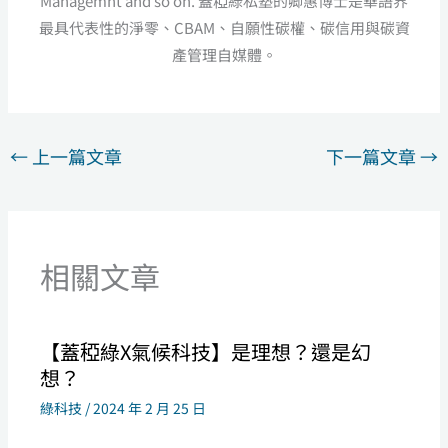
Managemnt and so on. 蓋稏綠私塾的卿惠博士是華語界
最具代表性的淨零、CBAM、自願性碳權、碳信用與碳資
產管理自媒體。
←
上一篇文章
下一篇文章
→
相關文章
【蓋稏綠X氣候科技】是理想？還是幻
想？
綠科技
/
2024 年 2 月 25 日