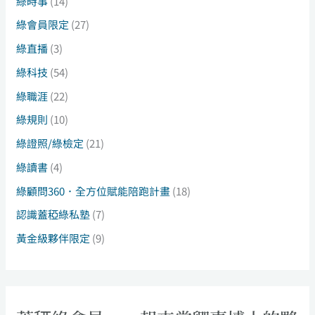
綠時事
(14)
綠會員限定
(27)
綠直播
(3)
綠科技
(54)
綠職涯
(22)
綠規則
(10)
綠證照/綠檢定
(21)
綠讀書
(4)
綠顧問360．全方位賦能陪跑計畫
(18)
認識蓋稏綠私塾
(7)
黃金級夥伴限定
(9)