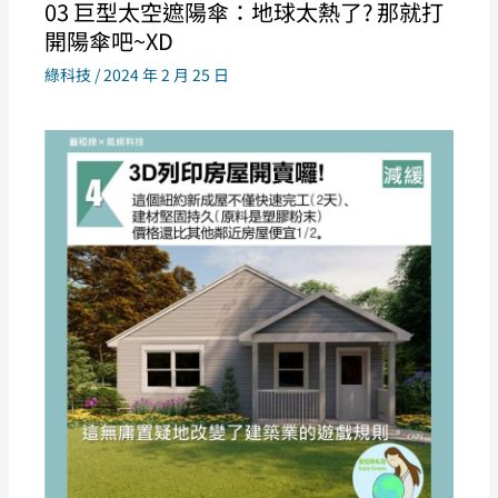
03 巨型太空遮陽傘：地球太熱了? 那就打
開陽傘吧~XD
綠科技
/
2024 年 2 月 25 日