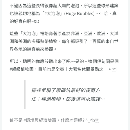
不過因為這些長得很像超大顆的泡泡，所以這些球形建築
也被親切地稱為「#大泡泡」(Huge Bubbles)。<–哈，真
的好直白啊~XD
這些「大泡泡」裡培育著原產於非洲、亞洲、歐洲、大洋
洲和美洲的多種熱帶植物，每年都吸引了上百萬的來自世
界各地的遊客前來參觀。
所以，聰明的你應該聽出來了吧~~是的。這個伊甸園是個
#超級植物園，目前也是全英十大著名休閒景點之一。
這裡呈現了廢礦坑最好的復育方
法：種滿植物，然後還可以賺錢~~
這不是 #環境與經濟雙贏，什麼才是呢? ^_^b