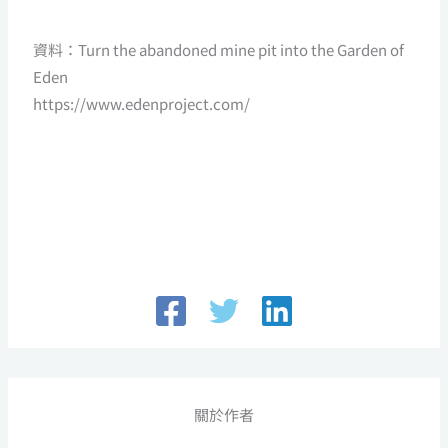
資料：Turn the abandoned mine pit into the Garden of
Eden
https://www.edenproject.com/
關於作者