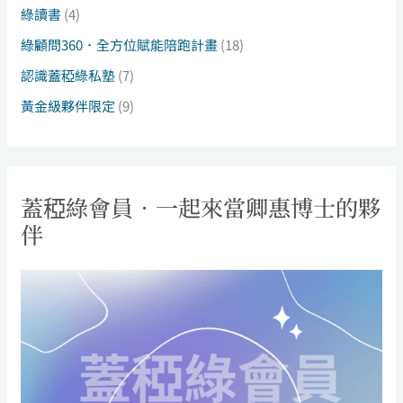
綠讀書
(4)
綠顧問360．全方位賦能陪跑計畫
(18)
認識蓋稏綠私塾
(7)
黃金級夥伴限定
(9)
蓋稏綠會員．一起來當卿惠博士的夥
伴