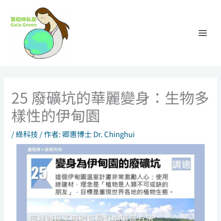
跳
至
主
要
內
容
25 廢礦坑的華麗變身：生物多
樣性的伊甸園
/
綠科技
/ 作者:
卿惠博士 Dr. Chinghui