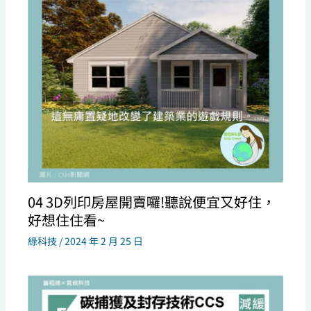
04 3D列印房屋開賣囉!聽說便宜又好住，
好想住住看~
綠科技
/
2024 年 2 月 25 日