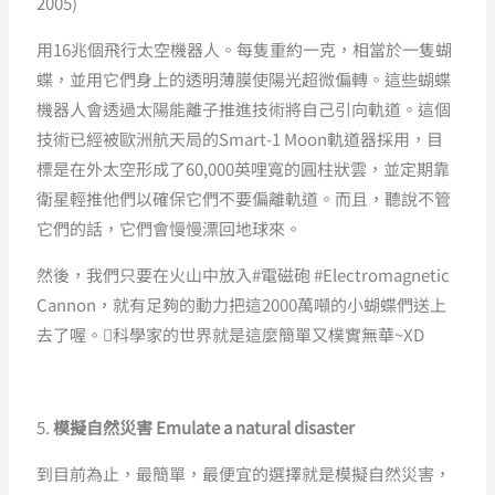
2005)
用16兆個飛行太空機器人。每隻重約一克，相當於一隻蝴
蝶，並用它們身上的透明薄膜使陽光超微偏轉。這些蝴蝶
機器人會透過太陽能離子推進技術將自己引向軌道。這個
技術已經被歐洲航天局的Smart-1 Moon軌道器採用，目
標是在外太空形成了60,000英哩寬的圓柱狀雲，並定期靠
衛星輕推他們以確保它們不要偏離軌道。而且，聽說不管
它們的話，它們會慢慢漂回地球來。
然後，我們只要在火山中放入#電磁砲 #Electromagnetic
Cannon，就有足夠的動力把這2000萬噸的小蝴蝶們送上
去了喔。科學家的世界就是這麼簡單又樸實無華~XD
5.
模擬自然災害 Emulate a natural disaster
到目前為止，最簡單，最便宜的選擇就是模擬自然災害，