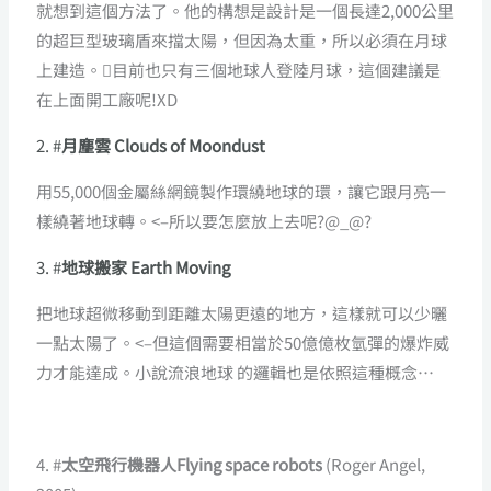
就想到這個方法了。他的構想是設計是一個長達2,000公里
的超巨型玻璃盾來擋太陽，但因為太重，所以必須在月球
上建造。目前也只有三個地球人登陸月球，這個建議是
在上面開工廠呢!XD
2. #
月塵雲 Clouds of Moondust
用55,000個金屬絲網鏡製作環繞地球的環，讓它跟月亮一
樣繞著地球轉。<–所以要怎麼放上去呢?@_@?
3. #
地球搬家 Earth Moving
把地球超微移動到距離太陽更遠的地方，這樣就可以少曬
一點太陽了。<–但這個需要相當於50億億枚氫彈的爆炸威
力才能達成。小說流浪地球 的邏輯也是依照這種概念…
4. #
太空飛行機器人Flying space robots
(Roger Angel,