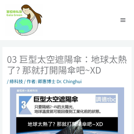
跳
至
主
要
內
容
03 巨型太空遮陽傘：地球太熱
了? 那就打開陽傘吧~XD
/
綠科技
/ 作者:
卿惠博士 Dr. Chinghui