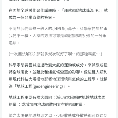
在面對全球暖化惡化議題時，「那就#幫地球降溫 吧!」就
成為一個非常直覺的答案。
不同於我們這些ㄧ般人的小眼睛小鼻子，科學家們想的跟
我們不一樣，人家的方法可都是#霸道總裁系列 的一勞永
逸法。
(一次無法解決? 那就多幾次就好了啊~~的那種霸氣….)
科學家想要嘗試透過改變大氣的運動或成分，來減緩或扭
轉全球暖化，並藉此和緩氣候變遷的影響。像這種人類利
用現代科技大規模地影響地球環境與氣候的工程學，就稱
為「地球工程(geoengineering)」。
地球工程主要有兩大面向：減少#太陽輻射抵達地球表面
的量 ；或增加由地球輻散回太空的#輻射量。
總之太陽是地球熱源之母，少吸收熱或多散熱都可以達到