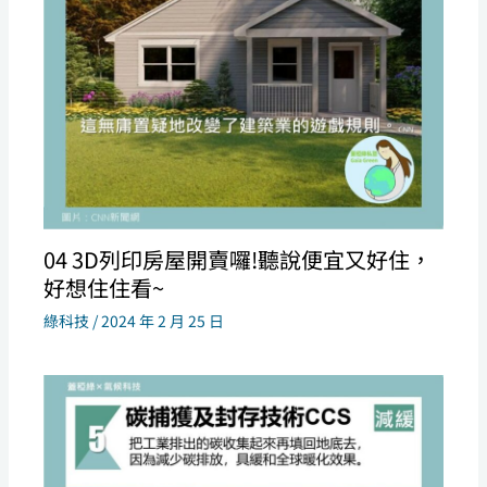
04 3D列印房屋開賣囉!聽說便宜又好住，
好想住住看~
綠科技
/
2024 年 2 月 25 日