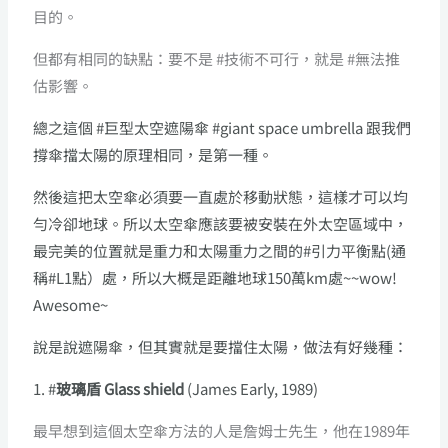
目的。
但都有相同的缺點：要不是 #技術不可行，就是 #無法推
估影響。
總之這個 #巨型太空遮陽傘 #giant space umbrella 跟我們
撐傘擋太陽的原理相同，是第一種。
然後這把太空傘必須要一直處於移動狀態，這樣才可以均
勻冷卻地球。所以太空傘應該要被安裝在外太空區域中，
最完美的位置就是重力和太陽重力之間的#引力平衡點(通
稱#L1點）處，所以大概是距離地球150萬km處~~wow!
Awesome~
說是說遮陽傘，但其實就是要擋住太陽，做法有好幾種：
1. #
玻璃盾 Glass shield
(James Early, 1989)
最早想到這個太空傘方法的人是詹姆士先生，他在1989年