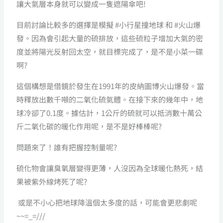
讓大氣層本身就可以變成一隻遮陽傘吧!
目前討論比較多的選擇是模擬 #小行星撞地球 和 #火山爆
發。因為會引起大量的硫排放，這些硫粒子增加大氣的密
度並將陽光反射回太空，就目標完成了，是不是小菜一碟
啊?
這個構想是借鏡於發生在1991年的皮納圖博火山爆發。當
時釋放出數千噸的二氧化硫氣體。在接下來的幾年中，地
球冷卻了0.1度。據估計，1公斤的硫就可以抵消數十萬公
斤二氧化碳的暖化作用呢，是不是好棒棒呢?
問題來了！誰有把握控制量呢?
硫化物會讓臭氧層變得更薄，人沒因為全球暖化熱死，結
果被紫外線烤死了呢?
或是不小心把地球降溫個太多度的話，可能會更悲劇呢
~~=_=///