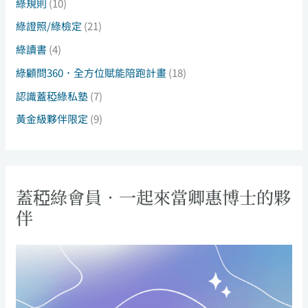
綠規則
(10)
綠證照/綠檢定
(21)
綠讀書
(4)
綠顧問360．全方位賦能陪跑計畫
(18)
認識蓋稏綠私塾
(7)
黃金級夥伴限定
(9)
蓋稏綠會員．一起來當卿惠博士的夥
伴