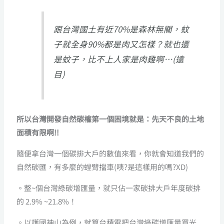
跟台灣國土有近70%是森林無關，蚊
子就全身90%都是肉又怎樣？就也還
是蚊子，比不上人家是肉雞啊…(遠
目)
所以台灣開發自然碳權第一個困境就是：先天不良的土地
面積有限啊!!
隨便拿台灣一個碳排大戶的數值來看，你就會知道我們的
自然碳匯，有多麼的螳臂擋車(咦?是這樣用的嗎?XD)
。整~個台灣綠碳增匯量，就只佔一家碳排大戶年度碳排
的 2.9% ~21.8%！
。以護國神山為例，就算台積電把台灣綠碳增匯量買光