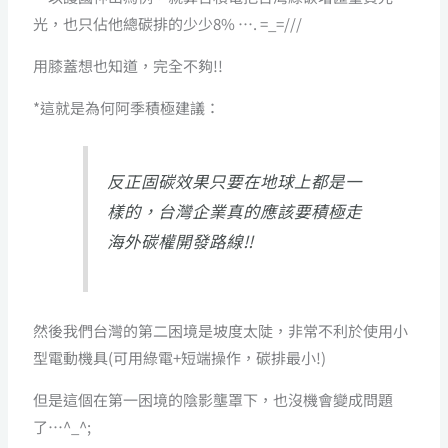
光，也只佔他總碳排的少少8% …. =_=///
用膝蓋想也知道，完全不夠!!
*這就是為何阿季積極建議：
反正固碳效果只要在地球上都是一
樣的，台灣企業真的應該要積極走
海外碳權開發路線!!
然後我們台灣的第二困境是坡度太陡，非常不利於使用小
型電動機具(可用綠電+短端操作，碳排最小!)
但是這個在第一困境的陰影壟罩下，也沒機會變成問題
了…^_^;