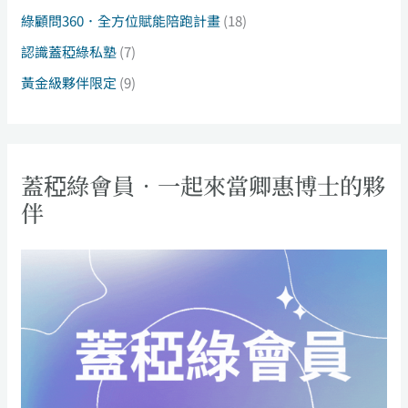
綠顧問360．全方位賦能陪跑計畫
(18)
認識蓋稏綠私塾
(7)
黃金級夥伴限定
(9)
蓋稏綠會員．一起來當卿惠博士的夥
伴