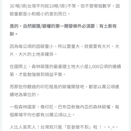
30 噸/頃(台灣平均就10噸/頃!)不等，但不管哪個數字，固
碳量都是小和極小的差別而已。
是的，自然碳匯/碳權的第一開發條件必須要：有土斯有
財。
因為每公頃的固碳量小，所以要量大，就需要有大片、大
片、大片的土地來確保。
在國際上，森林碳匯的最基礎土地大小是1,000公頃的連續
第，才能勉強做到損益平衡。
而那些你聽過的印尼租島的碳權開發地，都是以萬公頃連
續地為單位的。
一般森林國家，像印尼、巴布亞新幾內亞的森林碳權，每
個案場平均也都有10萬公頃以上。
人比人氣死人！台灣就只能「臣妾做不到」啦 ！ ~ >_< ~