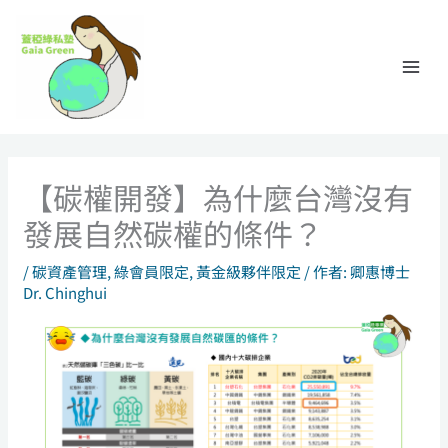
跳
至
主
要
內
容
【碳權開發】為什麼台灣沒有
發展自然碳權的條件？
/
碳資產管理
,
綠會員限定
,
黃金級夥伴限定
/ 作者:
卿惠博士
Dr. Chinghui