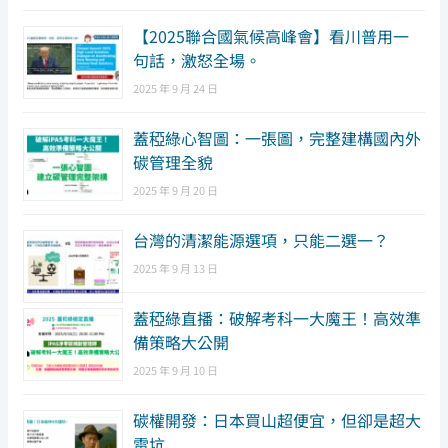
【2025聯合國氣候高峰會】看川普用一
句話，激怒全場。
2025 年 9 月 24 日
蓋稏綠心智圖：一張圖，完整建構國內外
碳管理全貌
2025 年 9 月 20 日
台灣的清潔能源選項，只能二選一？
2025 年 9 月 13 日
蓋稏綠直播：破解考科一大魔王！高效準
備策略大公開
2025 年 9 月 10 日
碳權開發：日本買山超便宜，但卻是超大
雷坑